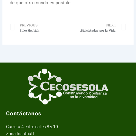
de que otro mundo es posible.
Prev
N
PREVIOUS
NEXT
Silke Helfrich
¡Bicicletadas por la Vida!
Contáctanos
Carrera 4 entre calles 8 y 10
Zona Insutrial I