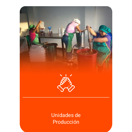
Unidades de
Producción