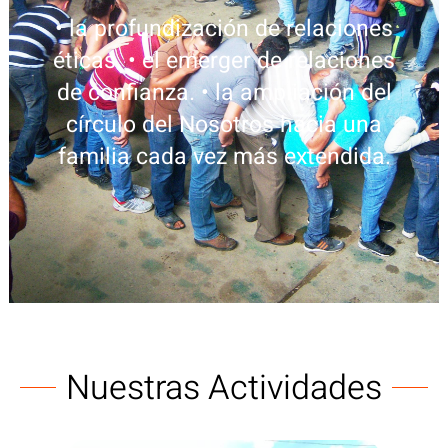
Nuestras Actividades