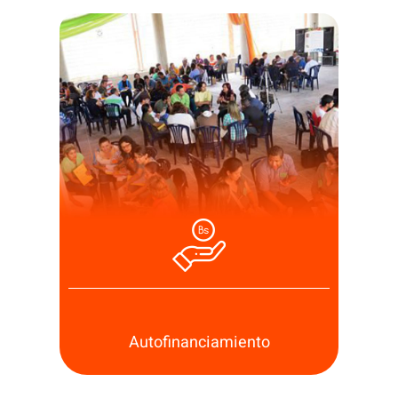
Autofinanciamiento