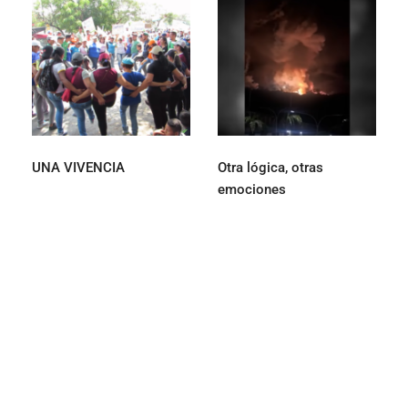
UNA VIVENCIA
Otra lógica, otras
emociones
pin up cassino
лото 37 клуб
jeet city casino