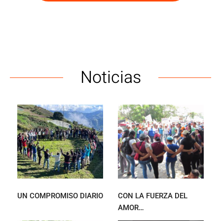
Noticias
UN COMPROMISO DIARIO
CON LA FUERZA DEL
AMOR…